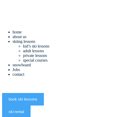
home
about us
skiing lessons
kid’s ski lessons
adult lessons
private lessons
special courses
snowboard
Jobs
contact
EN
DE
book ski lessons
ski rental