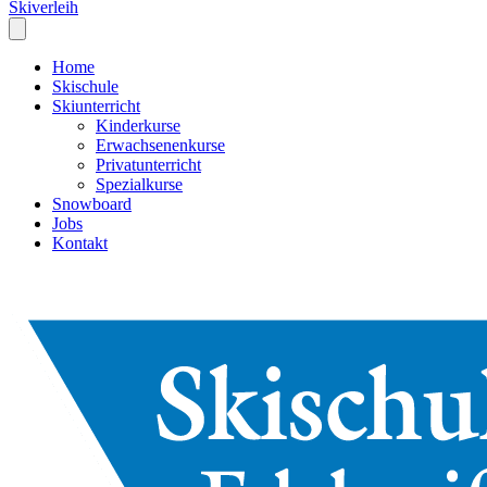
Skiverleih
Home
Skischule
Skiunterricht
Kinderkurse
Erwachsenenkurse
Privatunterricht
Spezialkurse
Snowboard
Jobs
Kontakt
DE
EN