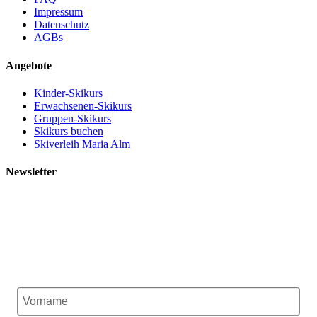
Impressum
Datenschutz
AGBs
Angebote
Kinder-Skikurs
Erwachsenen-Skikurs
Gruppen-Skikurs
Skikurs buchen
Skiverleih Maria Alm
Newsletter
Verpassen Sie nicht den Saisonstart und attraktive
Angebote aus unserer Skischule. Bleiben Sie uns
verbunden.