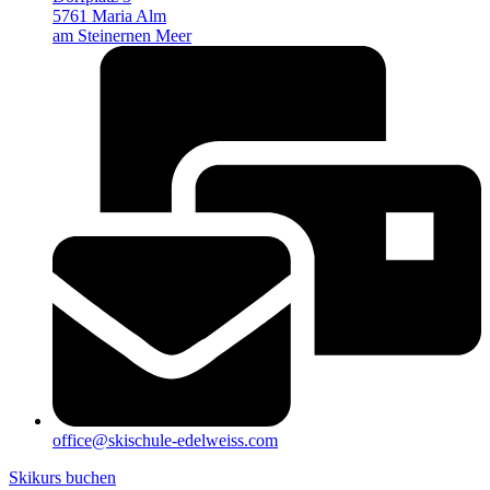
5761 Maria Alm
am Steinernen Meer
office@skischule-edelweiss.com
Skikurs buchen